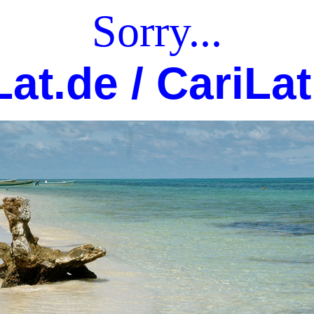
Sorry
...
Lat.de / CariLa